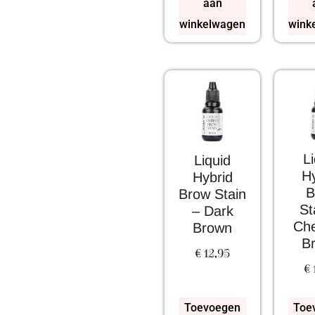
aan
winkelwagen
wink
L
Liquid
Hy
Hybrid
B
Brow Stain
St
– Dark
Che
Brown
B
€
12,95
€
Toevoegen
Toe