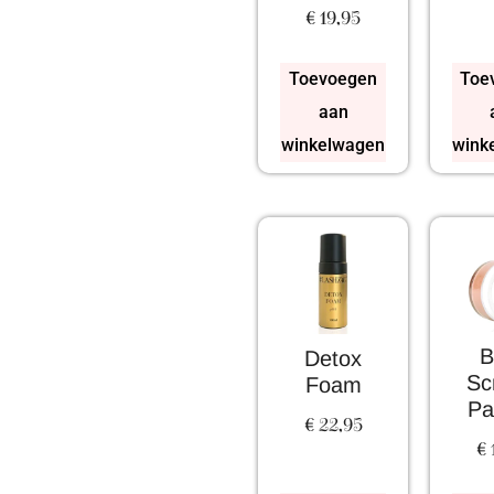
€
19,95
Toevoegen
Toe
aan
winkelwagen
wink
B
Detox
Sc
Foam
Pa
€
22,95
€