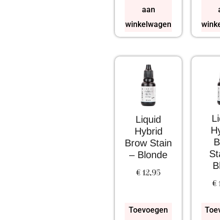
aan
winkelwagen
wink
L
Liquid
Hy
Hybrid
B
Brow Stain
St
– Blonde
B
€
12,95
€
Toevoegen
Toe