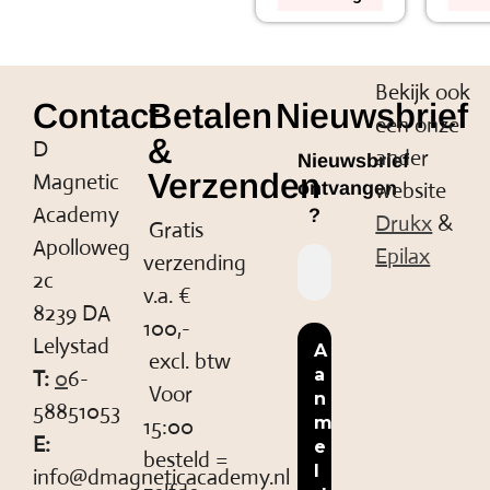
Bekijk ook
Contact
Betalen
Nieuwsbrief
een onze
&
D
ander
Nieuwsbrief
Verzenden
Magnetic
website
ontvangen
Academy
?
Drukx
&
Gratis
Apolloweg
Epilax
verzending
2c
v.a. €
8239 DA
100,-
Lelystad
excl. btw
T:
0
6-
Voor
58851053
15:00
E:
besteld =
info@dmagneticacademy.nl