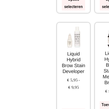
selecteren
sel
L
Liquid
Hy
Hybrid
B
Brow Stain
St
Developer
Me
€
5,95
-
B
€
9,95
€
Toe