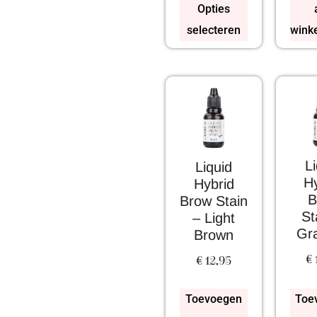
Opties
selecteren
wink
L
Liquid
Hy
Hybrid
B
Brow Stain
St
– Light
Gra
Brown
€
€
12,95
Toevoegen
Toe