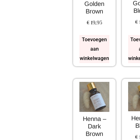
Go
Golden
Bl
Brown
€
€
19,95
Toevoegen
Toe
aan
winkelwagen
wink
He
Henna –
B
Dark
Brown
€