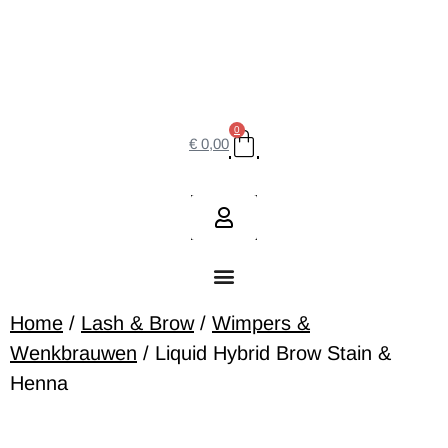
0
€
0,00
Home
/
Lash & Brow
/
Wimpers &
Wenkbrauwen
/ Liquid Hybrid Brow Stain &
Henna