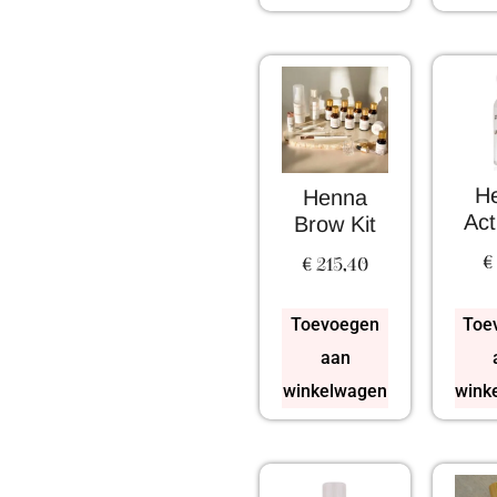
H
Henna
Act
Brow Kit
€
€
215,40
Toevoegen
Toe
aan
winkelwagen
wink