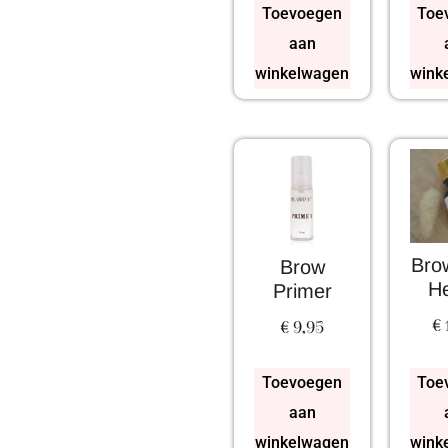
Toevoegen
Toe
aan
winkelwagen
wink
Brow
Brow
H
Primer
€
€
9,95
Toevoegen
Toe
aan
winkelwagen
wink