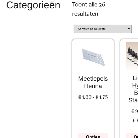
Categorieën
Toont alle 26
resultaten
L
Meetlepels
Hy
Henna
B
€
1,00
-
€
1,75
Sta
€
9
€
Opties
O