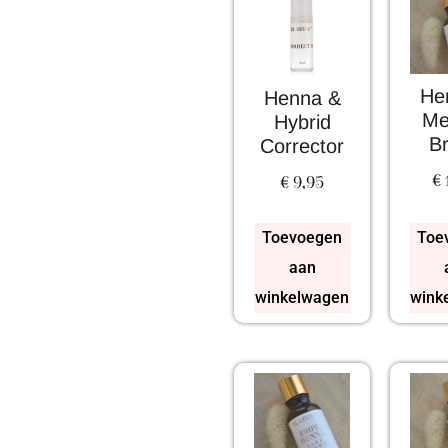
He
Henna &
Me
Hybrid
B
Corrector
€
€
9,95
Toevoegen
Toe
aan
winkelwagen
wink