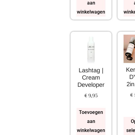
aan
winkelwagen
wink
Ker
Lashtag |
D
Cream
2in
Developer
€
€
9,95
Toevoegen
aan
O
winkelwagen
sel