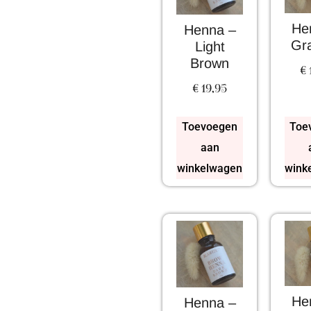
He
Henna –
Gra
Light
Brown
€
€
19,95
Toevoegen
Toe
aan
winkelwagen
wink
He
Henna –