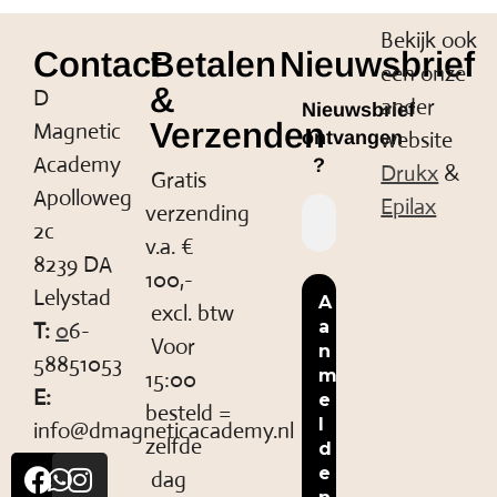
Bekijk ook
Contact
Betalen
Nieuwsbrief
een onze
&
D
ander
Nieuwsbrief
Verzenden
Magnetic
website
ontvangen
Academy
?
Drukx
&
Gratis
Apolloweg
Epilax
verzending
2c
v.a. €
8239 DA
100,-
Lelystad
excl. btw
T:
0
6-
Voor
58851053
15:00
E:
besteld =
info@dmagneticacademy.nl
zelfde
dag