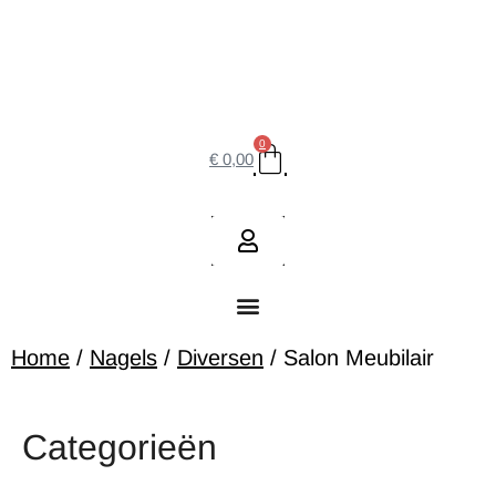
0
€
0,00
Home
/
Nagels
/
Diversen
/ Salon Meubilair
Categorieën