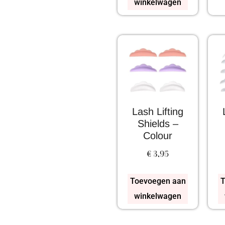
winkelwagen
Lash Lifting
Shields –
Colour
€
3,95
Toevoegen aan
T
winkelwagen