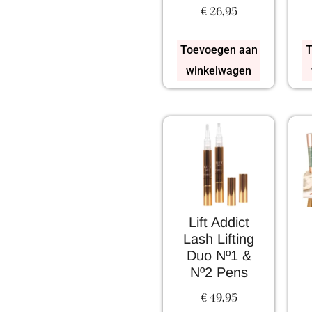
€
26,95
Toevoegen aan
T
winkelwagen
Lift Addict
Lash Lifting
Duo Nº1 &
Nº2 Pens
€
49,95