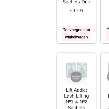
Sachets Duo
€
49,95
Toevoegen aan
T
winkelwagen
Lift Addict
Lash Lifting
Nº1 & Nº2
Sachets