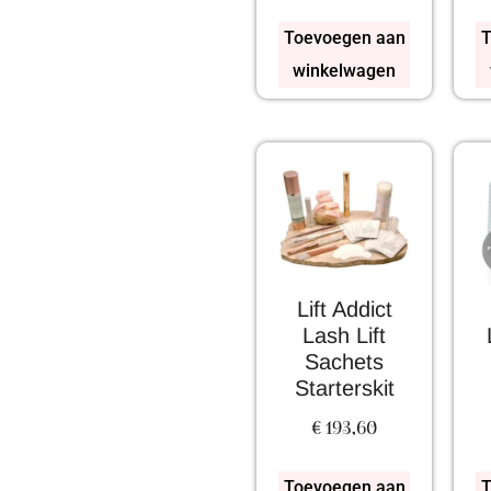
Toevoegen aan
T
winkelwagen
Lift Addict
Lash Lift
Sachets
Starterskit
€
193,60
Toevoegen aan
T