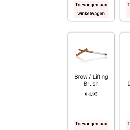
Toevoegen aan
T
winkelwagen
Brow / Lifting
Brush
D
€
4,95
Toevoegen aan
T