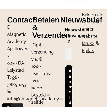
Bekijk ook
Contact
Betalen
Nieuwsbrief
een onze
&
D
ander
Nieuwsbrief
Verzenden
Magnetic
website
ontvangen
Academy
?
Drukx
&
Gratis
Apolloweg
Epilax
verzending
2c
v.a. €
8239 DA
100,-
Lelystad
excl. btw
T:
0
6-
Voor
58851053
15:00
E:
besteld =
info@dmagneticacademy.nl
zelfde