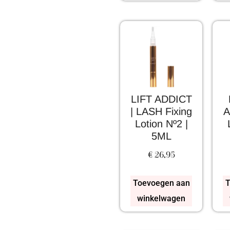
LIFT ADDICT
| LASH Fixing
A
Lotion Nº2 |
5ML
€
26,95
Toevoegen aan
T
winkelwagen