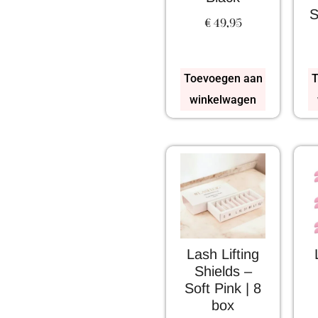
S
€
49,95
Toevoegen aan
T
winkelwagen
Lash Lifting
Shields –
Soft Pink | 8
box