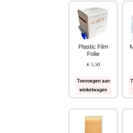
Plastic Film
M
Folie
€
5,50
Toevoegen aan
T
winkelwagen