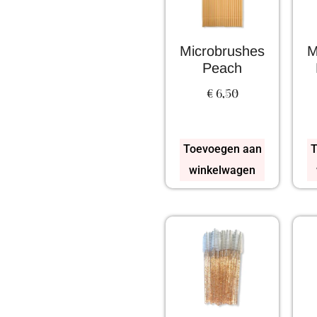
Microbrushes
M
Peach
€
6,50
Toevoegen aan
T
winkelwagen