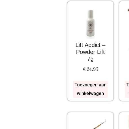
Lift Addict –
Powder Lift
7g
€
24,95
Toevoegen aan
T
winkelwagen