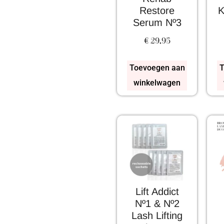
Restore
K
Serum Nº3
€
29,95
Toevoegen aan
T
winkelwagen
Lift Addict
Nº1 & Nº2
Lash Lifting