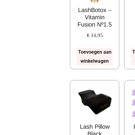
LashBotox –
Vitamin
Fusion Nº1.5
€
34,95
Toevoegen aan
T
winkelwagen
Lash Pillow
Black