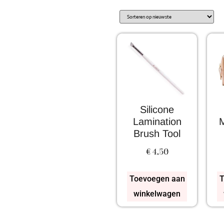
Silicone
Lamination
Brush Tool
€
4,50
Toevoegen aan
T
winkelwagen