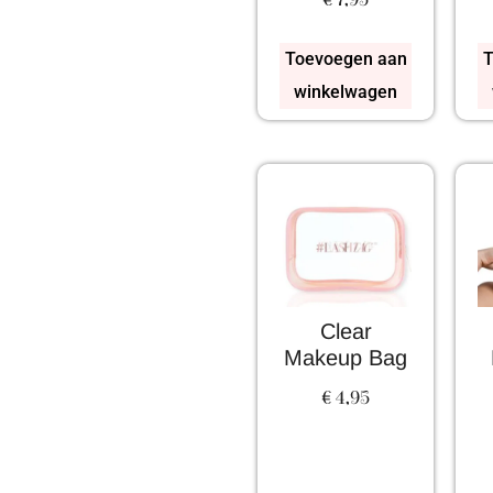
Toevoegen aan
T
winkelwagen
Clear
Makeup Bag
€
4,95