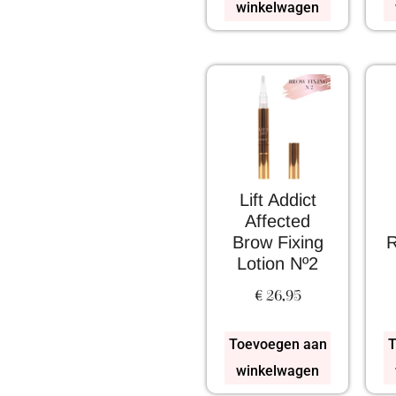
winkelwagen
Lift Addict
Affected
Brow Fixing
R
Lotion Nº2
€
26,95
Toevoegen aan
T
winkelwagen