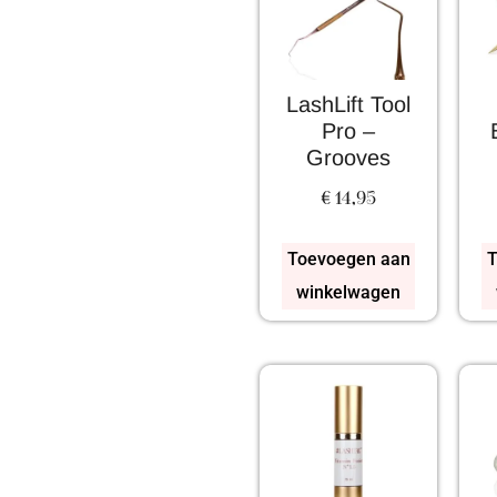
LashLift Tool
Pro –
Grooves
€
14,95
Toevoegen aan
T
winkelwagen