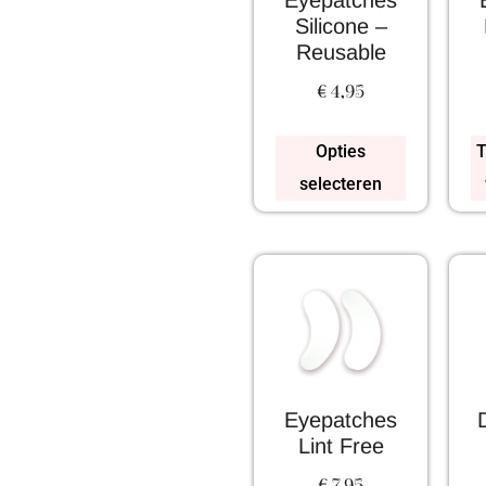
Eyepatches
Silicone –
Reusable
€
4,95
Opties
T
selecteren
Eyepatches
Lint Free
€
7,95