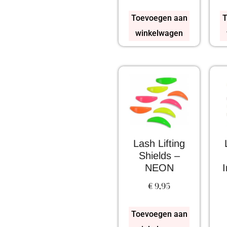
Toevoegen aan
T
winkelwagen
Lash Lifting
Shields –
NEON
I
€
9,95
Toevoegen aan