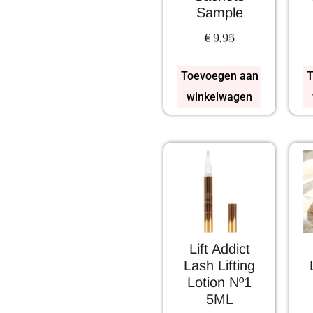
Sample
€
9,95
Toevoegen aan
T
winkelwagen
Lift Addict
Lash Lifting
Lotion Nº1
5ML