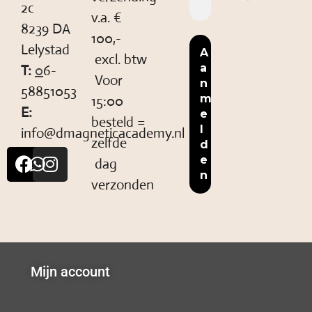
2c
v.a. €
8239 DA
100,-
Lelystad
excl. btw
T:
0
6-
Voor
58851053
15:00
E:
besteld =
info@dmagneticacademy.nl
zelfde
dag
verzonden
Mijn account