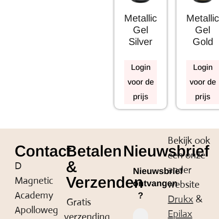
Metallic
Metallic
Gel
Gel
Silver
Gold
Login
Login
voor de
voor de
prijs
prijs
Bekijk ook
Contact
Betalen
Nieuwsbrief
een onze
&
D
ander
Nieuwsbrief
Verzenden
Magnetic
website
ontvangen
Academy
?
Drukx
&
Gratis
Apolloweg
Epilax
verzending