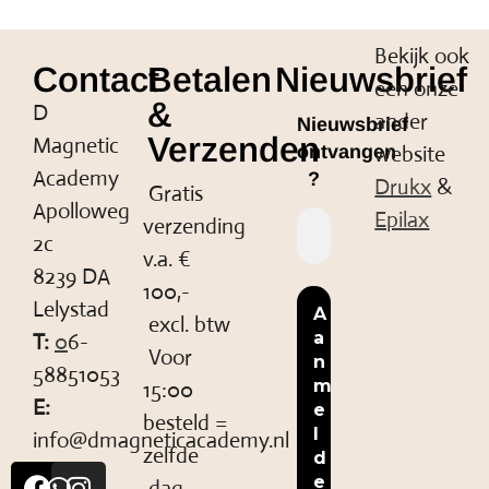
Bekijk ook
Contact
Betalen
Nieuwsbrief
een onze
&
D
ander
Nieuwsbrief
Verzenden
Magnetic
website
ontvangen
Academy
?
Drukx
&
Gratis
Apolloweg
Epilax
verzending
2c
v.a. €
8239 DA
100,-
Lelystad
excl. btw
T:
0
6-
Voor
58851053
15:00
E:
besteld =
info@dmagneticacademy.nl
zelfde
dag