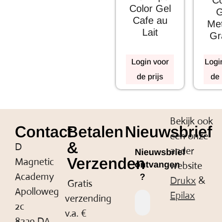
Color Gel
G
Cafe au
Met
Lait
Gr
Login voor
Logi
de prijs
de 
Bekijk ook
Contact
Betalen
Nieuwsbrief
een onze
&
D
ander
Nieuwsbrief
Verzenden
Magnetic
website
ontvangen
Academy
?
Drukx
&
Gratis
Apolloweg
Epilax
verzending
2c
v.a. €
8239 DA