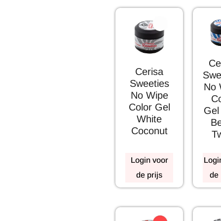
Ce
Cerisa
Swe
Sweeties
No 
No Wipe
Co
Color Gel
Gel
White
Be
Coconut
Tw
Login voor
Logi
de prijs
de 