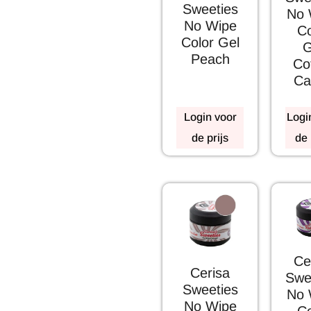
Sweeties
No 
No Wipe
Co
Color Gel
G
Peach
Co
Ca
Login voor
Logi
de prijs
de 
Ce
Cerisa
Swe
Sweeties
No 
No Wipe
Co