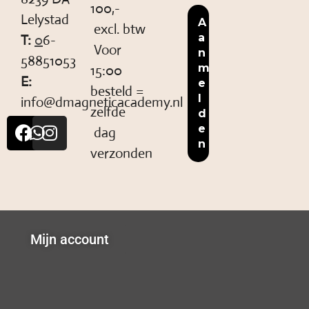
100,-
Lelystad
excl. btw
T:
0
6-
Voor
58851053
15:00
E:
besteld =
info@dmagneticacademy.nl
zelfde
dag
verzonden
Mijn account