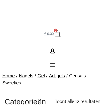
0
€
0,00
Home
/
Nagels
/
Gel
/
Art gels
/ Cerisa's
Sweeties
Categorieën
Toont alle 12 resultaten