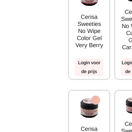
Ce
Cerisa
Swe
Sweeties
No 
No Wipe
Co
Color Gel
G
Very Berry
Car
Login voor
Logi
de prijs
de 
Ce
Cerisa
Swe