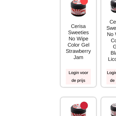
Ce
Cerisa
Swe
Sweeties
No 
No Wipe
Co
Color Gel
G
Strawberry
Bl
Jam
Lic
Login voor
Logi
de prijs
de 