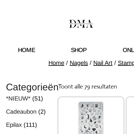
HOME
SHOP
ONL
Home
/
Nagels
/
Nail Art
/
Stamp
Categorieën
Toont alle 79 resultaten
*NIEUW*
(51)
Cadeaubon
(2)
Epilax
(111)