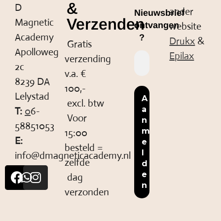
&
D
ander
Nieuwsbrief
Verzenden
Magnetic
website
ontvangen
Academy
?
Drukx
&
Gratis
Apolloweg
Epilax
verzending
2c
v.a. €
8239 DA
100,-
Lelystad
excl. btw
T:
0
6-
Voor
58851053
15:00
E:
besteld =
info@dmagneticacademy.nl
zelfde
dag
verzonden