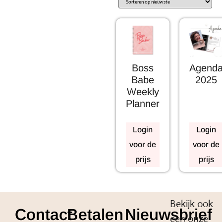
Boss
Agend
Babe
2025
Weekly
Planner
Login
Login
voor de
voor de
prijs
prijs
Bekijk ook
Contact
Betalen
Nieuwsbrief
een onze