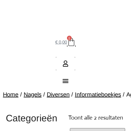
0
€
0,00
Home
/
Nagels
/
Diversen
/
Informatieboekjes
/ A
Categorieën
Toont alle 2 resultaten