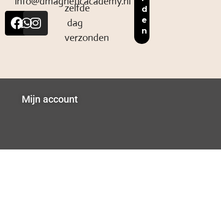
info@dmagneticacademy.nl
zelfde
dag
verzonden
Mijn account