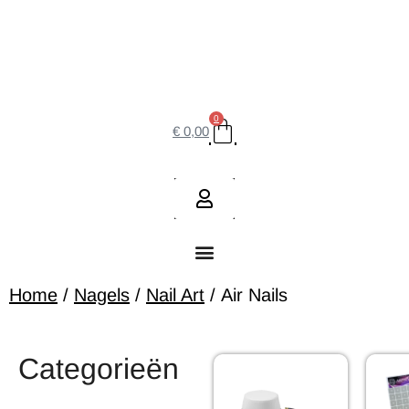
0
€
0,00
Home
/
Nagels
/
Nail Art
/ Air Nails
Categorieën