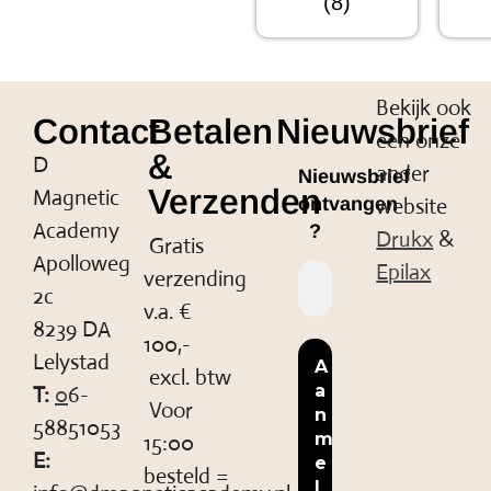
(8)
Bekijk ook
Contact
Betalen
Nieuwsbrief
een onze
&
D
ander
Nieuwsbrief
Verzenden
Magnetic
website
ontvangen
Academy
?
Drukx
&
Gratis
Apolloweg
Epilax
verzending
2c
v.a. €
8239 DA
100,-
Lelystad
excl. btw
T:
0
6-
Voor
58851053
15:00
E:
besteld =