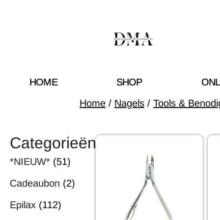
HOME
SHOP
ONL
Home
/
Nagels
/
Tools & Benod
Categorieën
*NIEUW*
(51)
Cadeaubon
(2)
Epilax
(112)