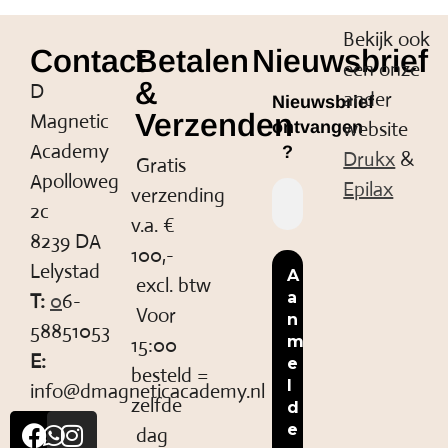
Bekijk ook
Contact
Betalen
Nieuwsbrief
een onze
&
D
ander
Nieuwsbrief
Verzenden
Magnetic
website
ontvangen
Academy
?
Drukx
&
Gratis
Apolloweg
Epilax
verzending
2c
v.a. €
8239 DA
100,-
Lelystad
excl. btw
T:
0
6-
Voor
58851053
15:00
E:
besteld =
info@dmagneticacademy.nl
zelfde
dag