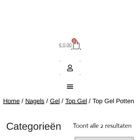
0
€
0,00
Home
/
Nagels
/
Gel
/
Top Gel
/ Top Gel Potten
Categorieën
Toont alle 2 resultaten