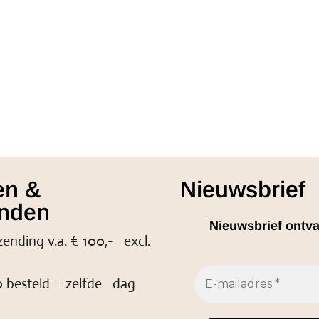
en &
Nieuwsbrief
nden
Nieuwsbrief ontv
zending v.a. € 100,- excl.
 besteld = zelfde dag