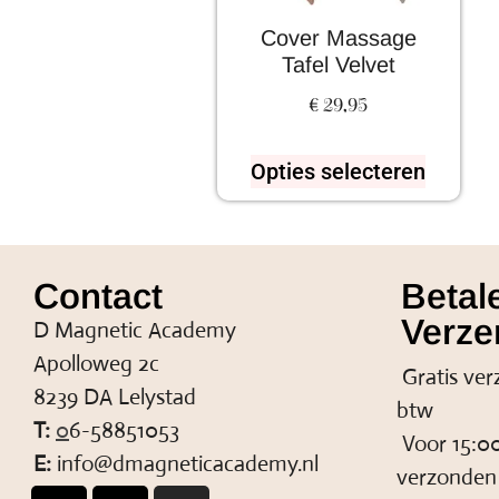
Cover Massage
Tafel Velvet
€
29,95
Opties selecteren
Contact
Betal
Verze
D Magnetic Academy
Apolloweg 2c
Gratis ver
8239 DA Lelystad
btw
T:
0
6-58851053
Voor 15:00
E:
info@dmagneticacademy.nl
verzonden