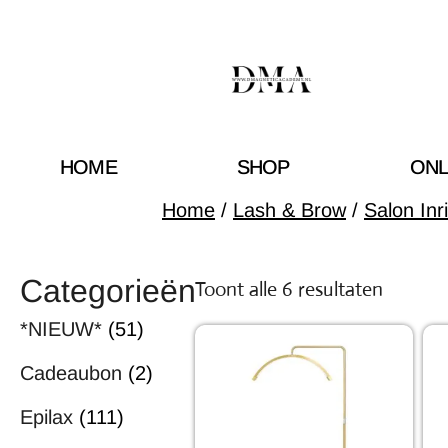
HOME
SHOP
ONL
Home
/
Lash & Brow
/
Salon Inr
Categorieën
Toont alle 6 resultaten
*NIEUW*
(51)
Cadeaubon
(2)
Epilax
(111)