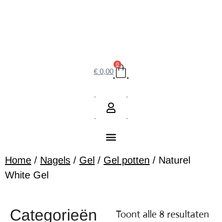
0
€
0,00
Home
/
Nagels
/
Gel
/
Gel potten
/ Naturel
White Gel
Categorieën
Toont alle 8 resultaten