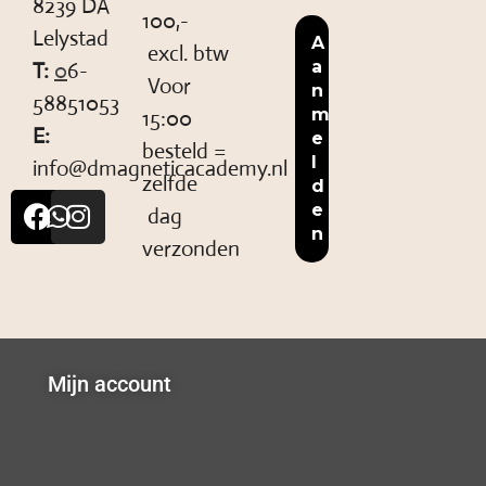
8239 DA
100,-
Lelystad
excl. btw
T:
0
6-
Voor
58851053
15:00
E:
besteld =
info@dmagneticacademy.nl
zelfde
dag
verzonden
Mijn account