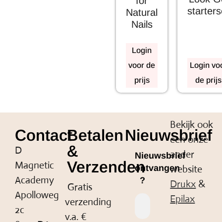
for
starters
Natural
Nails
Login
voor de
Login vo
prijs
de prijs
Bekijk ook
Contact
Betalen
Nieuwsbrief
een onze
&
D
ander
Nieuwsbrief
Verzenden
Magnetic
website
ontvangen
Academy
?
Drukx
&
Gratis
Apolloweg
Epilax
verzending
2c
v.a. €