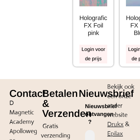
Holografic
Holog
FX Foil
FX 
pink
Bl
Login voor
Login
de prijs
de p
Bekijk ook
Contact
Betalen
Nieuwsbrief
een onze
&
D
ander
Nieuwsbrief
Verzenden
Magnetic
website
ontvangen
Academy
?
Drukx
&
Gratis
Apolloweg
Epilax
verzending