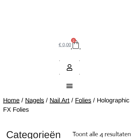
0
€
0,00
Home
/
Nagels
/
Nail Art
/
Folies
/ Holographic
FX Folies
Categorieën
Toont alle 4 resultaten