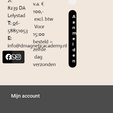
2c
v.a. €
8239 DA
100,-
Lelystad
excl. btw
T:
0
6-
Voor
58851053
15:00
E:
besteld =
info@dmagneticacademy.nl
zelfde
dag
verzonden
Mijn account