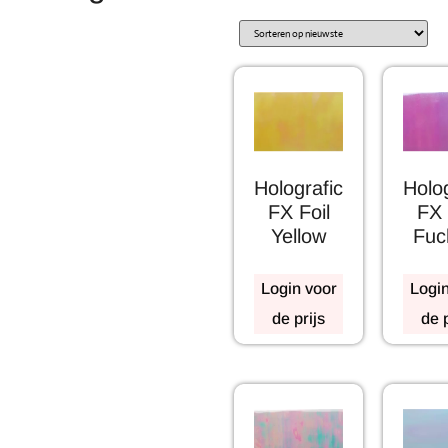
Holografic
Holog
FX Foil
FX 
Yellow
Fuc
Login voor
Login
de prijs
de p