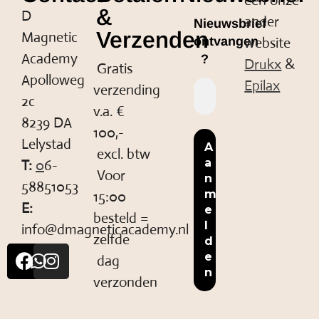
een onze
&
D
ander
Nieuwsbrief
Verzenden
Magnetic
website
ontvangen
Academy
?
Drukx
&
Gratis
Apolloweg
Epilax
verzending
2c
v.a. €
8239 DA
100,-
Lelystad
excl. btw
T:
0
6-
Voor
58851053
15:00
E:
besteld =
info@dmagneticacademy.nl
zelfde
dag
verzonden