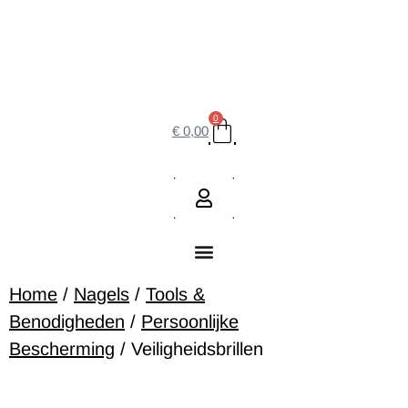
0
€
0,00
Home
/
Nagels
/
Tools &
Benodigheden
/
Persoonlijke
Bescherming
/ Veiligheidsbrillen