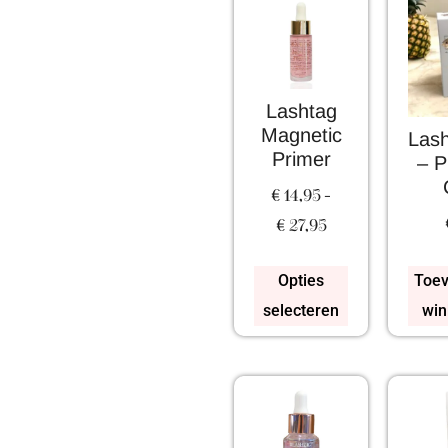
Lashtag
Magnetic
Las
Primer
– P
€
14,95
-
€
27,95
Opties
Toev
selecteren
win