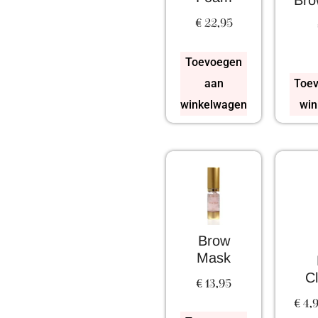
Bro
€
22,95
Toevoegen
aan
Toev
winkelwagen
win
Brow
Mask
C
€
13,95
€
4,