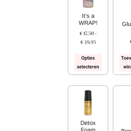
It’s a
WRAP!
Glu
€
17,50
-
€
39,95
Opties
Toev
selecteren
win
Detox
Foam