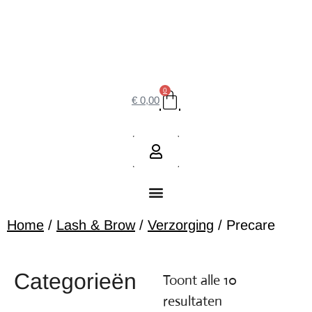
0
€
0,00
Home
/
Lash & Brow
/
Verzorging
/ Precare
Categorieën
Toont alle 10
resultaten