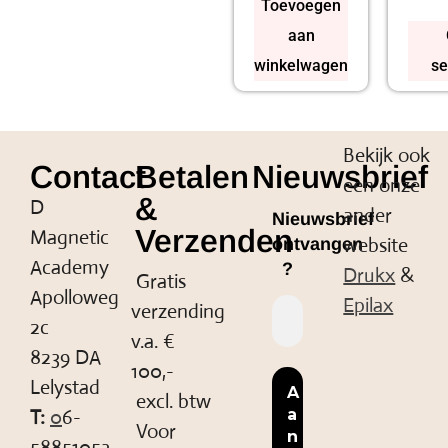
Toevoegen
aan
winkelwagen
se
Bekijk ook
Contact
Betalen
Nieuwsbrief
een onze
&
D
ander
Nieuwsbrief
Verzenden
Magnetic
website
ontvangen
Academy
?
Drukx
&
Gratis
Apolloweg
Epilax
verzending
2c
v.a. €
8239 DA
100,-
Lelystad
excl. btw
T:
0
6-
Voor
58851053