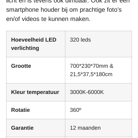
licht en is tevens ook dimbaar. Ook zit er een
smartphone houder bij om prachtige foto’s
en/of videos te kunnen maken.
Hoeveelheid LED
320 leds
verlichting
Grootte
700*230*70mm &
21,5*37,5*180cm
Kleur temperatuur
3000K-6000K
Rotatie
360º
Garantie
12 maanden