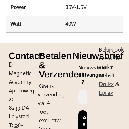
Power
36V-1.5V
Watt
40W
Bekijk ook
Contact
Betalen
Nieuwsbrief
een onze
&
D
ander
Nieuwsbrief
Verzenden
Magnetic
website
ontvangen
Academy
?
Drukx
&
Gratis
Apolloweg
Epilax
verzending
2c
v.a. €
8239 DA
100,-
Lelystad
excl. btw
T:
0
6-