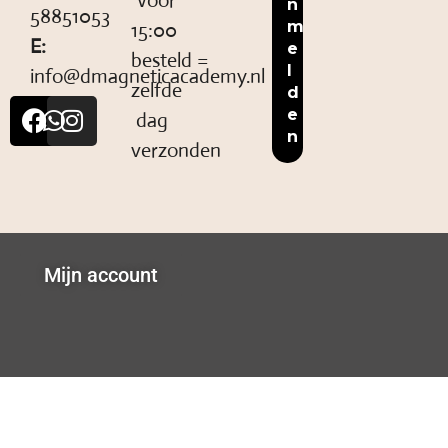
Voor
58851053
15:00
E:
besteld =
info@dmagneticacademy.nl
zelfde
dag
verzonden
Mijn account