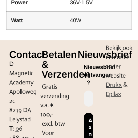
Power
36V-1.5V
Watt
40W
Bekijk ook
Contact
Betalen
Nieuwsbrief
een onze
&
D
ander
Nieuwsbrief
Verzenden
Magnetic
website
ontvangen
Academy
?
Drukx
&
Gratis
Apolloweg
Epilax
verzending
2c
v.a. €
8239 DA
100,-
Lelystad
excl. btw
T:
0
6-
Voor
58851053