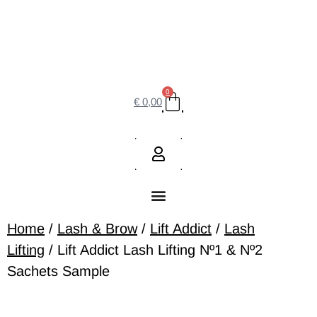
0
€
0,00
Home
/
Lash & Brow
/
Lift Addict
/
Lash
Lifting
/ Lift Addict Lash Lifting Nº1 & Nº2
Sachets Sample