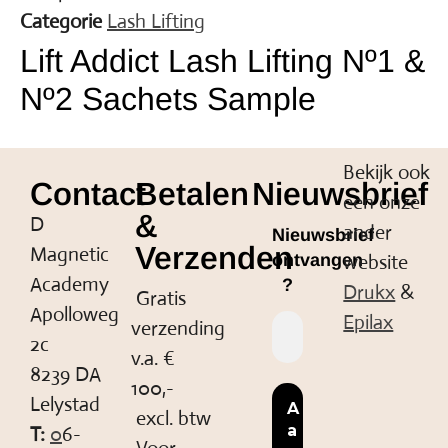
Categorie
Lash Lifting
Lift Addict Lash Lifting Nº1 &
Nº2 Sachets Sample
Bekijk ook
Contact
Betalen
Nieuwsbrief
een onze
&
D
ander
Nieuwsbrief
Verzenden
Magnetic
website
ontvangen
Academy
?
Drukx
&
Gratis
Apolloweg
Epilax
verzending
2c
v.a. €
8239 DA
100,-
Lelystad
excl. btw
T:
0
6-