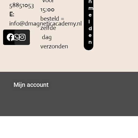
Voor
58851053
15:00
E:
besteld =
info@dmagneticacademy.nl
zelfde
dag
verzonden
Mijn account