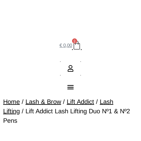
0
€
0,00
Home
/
Lash & Brow
/
Lift Addict
/
Lash
Lifting
/ Lift Addict Lash Lifting Duo Nº1 & Nº2
Pens