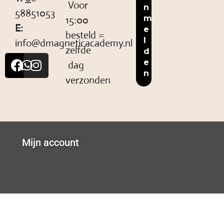
Voor
58851053
15:00
E:
besteld =
info@dmagneticacademy.nl
zelfde
dag
verzonden
Mijn account