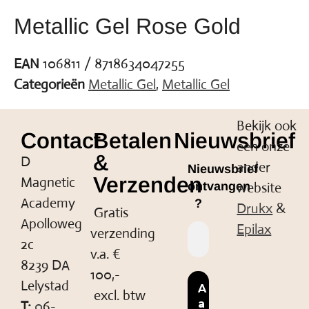
Metallic Gel Rose Gold
EAN
106811 / 8718634047255
Categorieën
Metallic Gel
,
Metallic Gel
Bekijk ook
Contact
Betalen
Nieuwsbrief
een onze
&
D
ander
Nieuwsbrief
Verzenden
Magnetic
website
ontvangen
Academy
?
Drukx
&
Gratis
Apolloweg
Epilax
verzending
2c
v.a. €
8239 DA
100,-
Lelystad
excl. btw
T:
0
6-