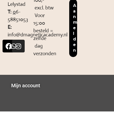
100,-
Lelystad
excl. btw
T:
0
6-
Voor
58851053
15:00
E:
besteld =
info@dmagneticacademy.nl
zelfde
dag
verzonden
Mijn account