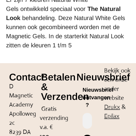
Gels ontwikkeld speciaal voor
The Natural
Look
behandeling. Deze Natural White Gels
kunnen ook gecombineerd worden met de
Magnetic Gels. In de starterkit Natural Look
zitten de kleuren 1 t/m 5
Bekijk ook
Contact
Betalen
Nieuwsbrief
een onze
&
D
ander
Nieuwsbrief
Verzenden
Magnetic
website
ontvangen
Academy
?
Drukx
&
Gratis
Apolloweg
Epilax
verzending
2c
v.a. €
8239 DA