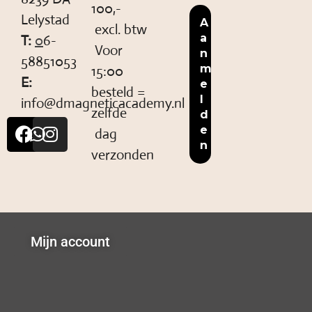
100,-
Lelystad
excl. btw
T:
0
6-
Voor
58851053
15:00
E:
besteld =
info@dmagneticacademy.nl
zelfde
dag
verzonden
Mijn account