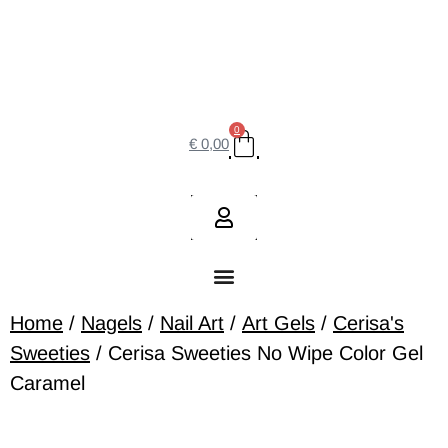
0
€
0,00
Home
/
Nagels
/
Nail Art
/
Art Gels
/
Cerisa's
Sweeties
/ Cerisa Sweeties No Wipe Color Gel
Caramel