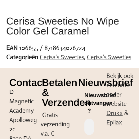
Cerisa Sweeties No Wipe
Color Gel Caramel
EAN
106655 / 8718634026724
Categorieën
Cerisa's Sweeties
,
Cerisa's Sweeties
Bekijk ook
Contact
Betalen
Nieuwsbrief
een onze
&
D
ander
Nieuwsbrief
Verzenden
Magnetic
website
ontvangen
Academy
?
Drukx
&
Gratis
Apolloweg
Epilax
verzending
2c
v.a. €
8239 DA