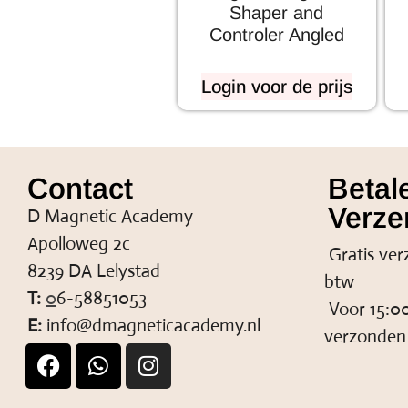
Shaper and
Controler Angled
Login voor de prijs
Contact
Betal
Verze
D Magnetic Academy
Apolloweg 2c
Gratis ver
8239 DA Lelystad
btw
T:
0
6-58851053
Voor 15:00
E:
info@dmagneticacademy.nl
verzonden