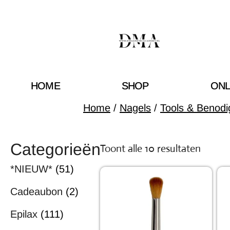
HOME
SHOP
ONL
Home
/
Nagels
/
Tools & Benod
Categorieën
Toont alle 10 resultaten
*NIEUW*
(51)
Cadeaubon
(2)
Epilax
(111)