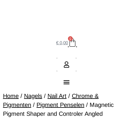
0
€
0,00
Home
/
Nagels
/
Nail Art
/
Chrome &
Pigmenten
/
Pigment Penselen
/ Magnetic
Pigment Shaper and Controler Angled