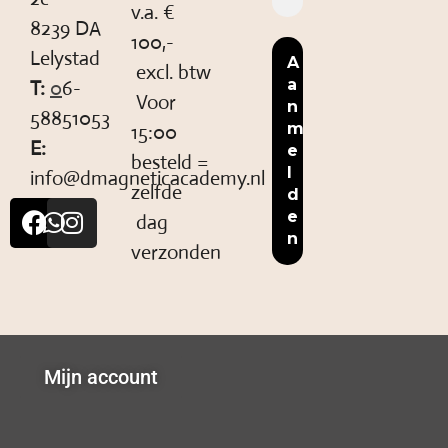
v.a. €
8239 DA
100,-
Lelystad
excl. btw
T:
0
6-
Voor
58851053
15:00
E:
besteld =
info@dmagneticacademy.nl
zelfde
dag
verzonden
Mijn account