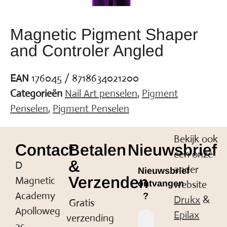
Magnetic Pigment Shaper
and Controler Angled
EAN
176045 / 8718634021200
Categorieën
Nail Art penselen
,
Pigment
Penselen
,
Pigment Penselen
Bekijk ook
Contact
Betalen
Nieuwsbrief
een onze
&
D
ander
Nieuwsbrief
Verzenden
Magnetic
website
ontvangen
Academy
?
Drukx
&
Gratis
Apolloweg
Epilax
verzending
2c