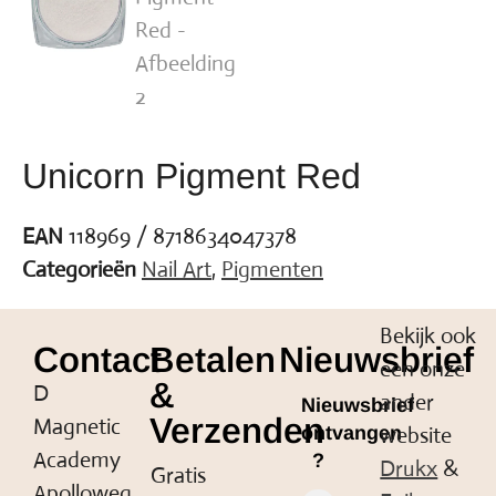
Unicorn Pigment Red
EAN
118969 / 8718634047378
Categorieën
Nail Art
,
Pigmenten
Bekijk ook
Contact
Betalen
Nieuwsbrief
een onze
&
D
ander
Nieuwsbrief
Verzenden
Magnetic
website
ontvangen
Academy
?
Drukx
&
Gratis
Apolloweg