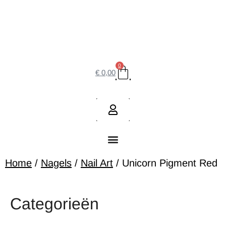
0
€
0,00
Home
/
Nagels
/
Nail Art
/ Unicorn Pigment Red
Categorieën