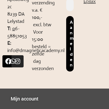
Epilax
verzending
2c
v.a. €
8239 DA
100,-
Lelystad
excl. btw
T:
0
6-
Voor
58851053
15:00
E:
besteld =
info@dmagneticacademy.nl
zelfde
dag
verzonden
Mijn account