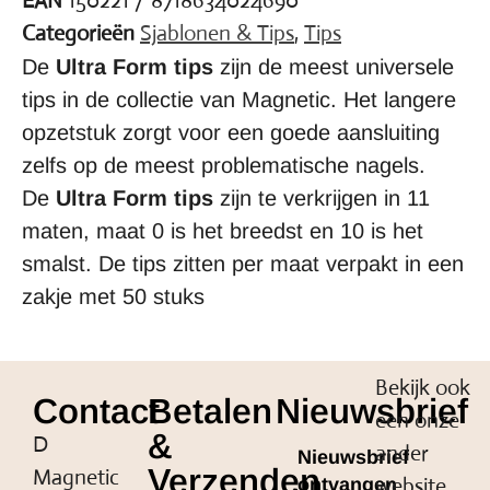
EAN
150221 / 8718634024690
Categorieën
Sjablonen & Tips
,
Tips
De
Ultra Form tips
zijn de meest universele
tips in de collectie van Magnetic. Het langere
opzetstuk zorgt voor een goede aansluiting
zelfs op de meest problematische nagels.
De
Ultra Form tips
zijn te verkrijgen in 11
maten, maat 0 is het breedst en 10 is het
smalst. De tips zitten per maat verpakt in een
zakje met 50 stuks
Bekijk ook
Contact
Betalen
Nieuwsbrief
een onze
&
D
ander
Nieuwsbrief
Verzenden
Magnetic
website
ontvangen