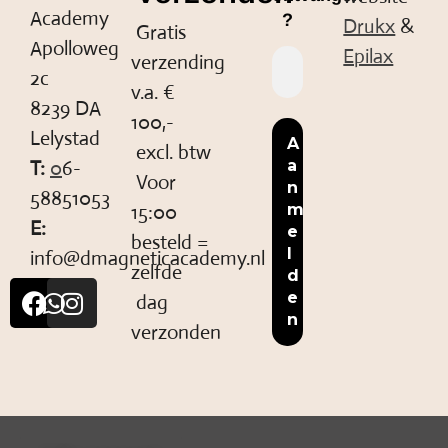
Academy
?
Drukx
&
Gratis
Apolloweg
Epilax
verzending
2c
v.a. €
8239 DA
100,-
Lelystad
excl. btw
T:
0
6-
Voor
58851053
15:00
E:
besteld =
info@dmagneticacademy.nl
zelfde
dag
verzonden