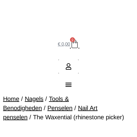
0
€
0,00
Home
/
Nagels
/
Tools &
Benodigheden
/
Penselen
/
Nail Art
penselen
/ The Waxential (rhinestone picker)