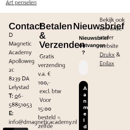
Art penselen
Bekijk ook
Contact
Betalen
Nieuwsbrief
een onze
&
D
ander
Nieuwsbrief
Verzenden
Magnetic
website
ontvangen
Academy
?
Drukx
&
Gratis
Apolloweg
Epilax
verzending
2c
v.a. €
8239 DA
100,-
Lelystad
excl. btw
T:
0
6-
Voor
58851053
15:00
E:
besteld =
info@dmagneticacademy.nl
zelfde