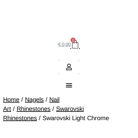
0
€
0,00
Home
/
Nagels
/
Nail
Art
/
Rhinestones
/
Swarovski
Rhinestones
/ Swarovski Light Chrome