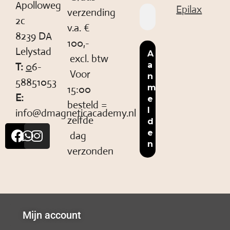
Apolloweg
Epilax
verzending
2c
v.a. €
8239 DA
100,-
Lelystad
excl. btw
T:
0
6-
Voor
58851053
15:00
E:
besteld =
info@dmagneticacademy.nl
zelfde
dag
verzonden
Mijn account