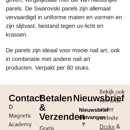
parels. De Swarovski parels zijn allemaal
vervaardigd in uniforme maten en vormen en
zijn slijtvast, bestand tegen uv-licht en
krassen.
De parels zijn ideaal voor mooie nail art, ook
in combinatie met andere nail art
producten. Verpakt per 80 stuks.
Bekijk ook
Contact
Betalen
Nieuwsbrief
een onze
&
D
ander
Nieuwsbrief
Verzenden
Magnetic
website
ontvangen
Academy
?
Drukx
&
Gratis