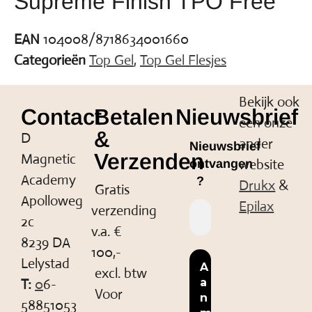
Supreme Finish TPO Free
EAN
104008/8718634001660
Categorieën
Top Gel
,
Top Gel Flesjes
Bekijk ook
Contact
Betalen
Nieuwsbrief
een onze
&
D
ander
Nieuwsbrief
Verzenden
Magnetic
website
ontvangen
Academy
?
Drukx
&
Gratis
Apolloweg
Epilax
verzending
2c
v.a. €
8239 DA
100,-
Lelystad
excl. btw
T:
0
6-
Voor
58851053