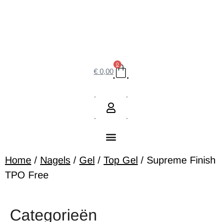
0
€
0,00
Home
/
Nagels
/
Gel
/
Top Gel
/ Supreme Finish
TPO Free
Categorieën