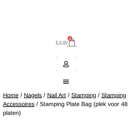
0
€
0,00
Home
/
Nagels
/
Nail Art
/
Stamping
/
Stamping
Accessoires
/ Stamping Plate Bag (plek voor 48
platen)