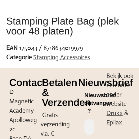
Stamping Plate Bag (plek
voor 48 platen)
EAN
175043 / 8718634019979
Categorie
Stamping Accessoires
Bekijk ook
Contact
Betalen
Nieuwsbrief
een onze
&
D
ander
Nieuwsbrief
Verzenden
Magnetic
website
ontvangen
Academy
?
Drukx
&
Gratis
Apolloweg
Epilax
verzending
2c
v.a. €
8239 DA