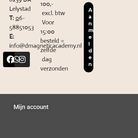
100,-
Lelystad
excl. btw
T:
0
6-
Voor
58851053
15:00
E:
besteld =
info@dmagneticacademy.nl
zelfde
dag
verzonden
Mijn account