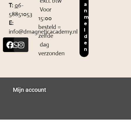
excl. btw
T:
0
6-
Voor
58851053
15:00
E:
besteld =
info@dmagneticacademy.nl
zelfde
dag
verzonden
Mijn account