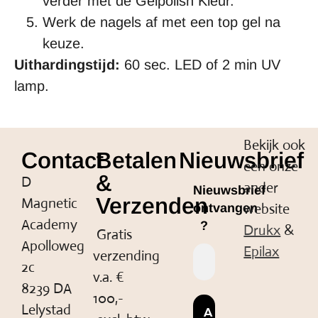
verder met de Gelpolish Kleur.
Werk de nagels af met een top gel na
keuze.
Uithardingstijd:
60 sec. LED of 2 min UV
lamp.
Bekijk ook
Contact
Betalen
Nieuwsbrief
een onze
&
D
ander
Nieuwsbrief
Verzenden
Magnetic
website
ontvangen
Academy
?
Drukx
&
Gratis
Apolloweg
Epilax
verzending
2c
v.a. €
8239 DA
100,-
Lelystad