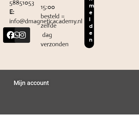
58851053
15:00
E:
besteld =
info@dmagneticacademy.nl
zelfde
dag
verzonden
Mijn account