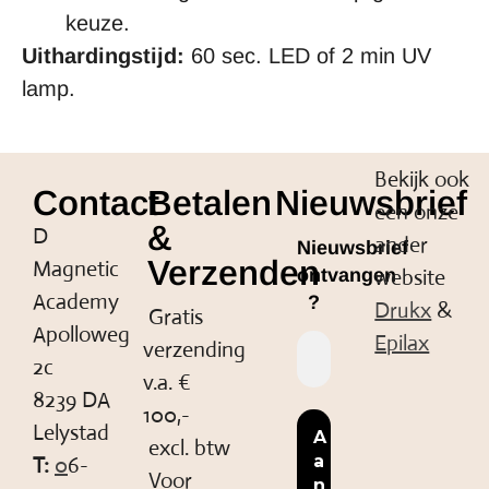
keuze.
Uithardingstijd:
60 sec. LED of 2 min UV
lamp.
Bekijk ook
Contact
Betalen
Nieuwsbrief
een onze
&
D
ander
Nieuwsbrief
Verzenden
Magnetic
website
ontvangen
Academy
?
Drukx
&
Gratis
Apolloweg
Epilax
verzending
2c
v.a. €
8239 DA
100,-
Lelystad
excl. btw
T:
0
6-
Voor