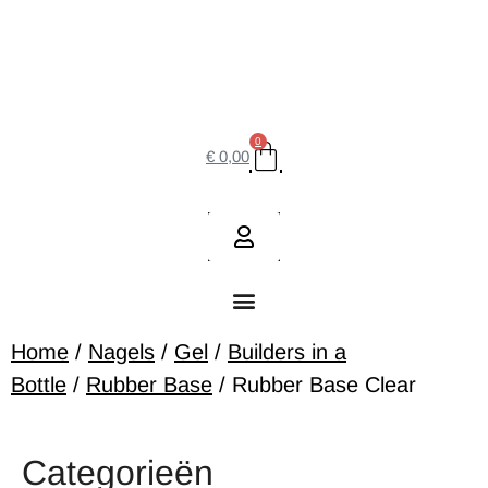
0
€
0,00
Home
/
Nagels
/
Gel
/
Builders in a
Bottle
/
Rubber Base
/ Rubber Base Clear
Categorieën