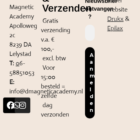
ander
Nieuwsbrief
Verzenden
Magnetic
website
ontvangen
Academy
?
Drukx
&
Gratis
Apolloweg
Epilax
verzending
2c
v.a. €
8239 DA
100,-
Lelystad
excl. btw
T:
0
6-
Voor
58851053
15:00
E:
besteld =
info@dmagneticacademy.nl
zelfde
dag
verzonden