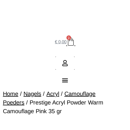
0
€
0,00
Home
/
Nagels
/
Acryl
/
Camouflage
Poeders
/ Prestige Acryl Powder Warm
Camouflage Pink 35 gr