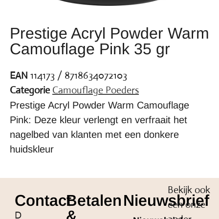
Prestige Acryl Powder Warm
Camouflage Pink 35 gr
EAN
114173 / 8718634072103
Categorie
Camouflage Poeders
Prestige Acryl Powder Warm Camouflage
Pink: Deze kleur verlengt en verfraait het
nagelbed van klanten met een donkere
huidskleur
Bekijk ook
Contact
Betalen
Nieuwsbrief
een onze
&
D