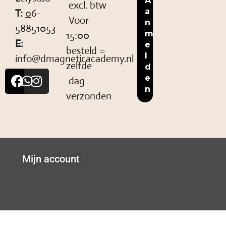
excl. btw
T:
0
6-
Voor
58851053
15:00
E:
besteld =
info@dmagneticacademy.nl
zelfde
dag
verzonden
Mijn account