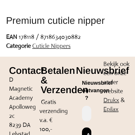
Premium cuticle nipper
EAN
178118 / 8718634030882
Categorie
Cuticle Nippers
Bekijk ook
Contact
Betalen
Nieuwsbrief
een onze
&
D
ander
Nieuwsbrief
Verzenden
Magnetic
website
ontvangen
Academy
?
Drukx
&
Gratis
Apolloweg
Epilax
verzending
2c
v.a. €
8239 DA
100,-
Lelystad