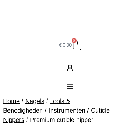
0
€
0,00
Home
/
Nagels
/
Tools &
Benodigheden
/
Instrumenten
/
Cuticle
Nippers
/ Premium cuticle nipper