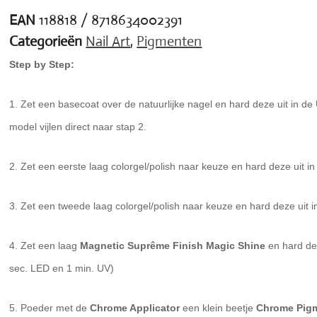
EAN
118818 / 8718634002391
Categorieën
Nail Art
,
Pigmenten
Step by Step:
1.
Zet een basecoat over de natuurlijke nagel en hard deze uit in d
model vijlen direct naar stap 2.
2.
Zet een eerste laag colorgel/polish naar keuze en hard deze uit 
3.
Zet een tweede laag colorgel/polish naar keuze en hard deze uit 
4.
Zet een laag
Magnetic Suprême Finish Magic Shine
en hard dez
sec. LED en 1 min. UV)
5.
Poeder met de
Chrome Applicator
een klein beetje
Chrome Pig