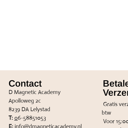
Contact
Betal
Verze
D Magnetic Academy
Apolloweg 2c
Gratis ver
8239 DA Lelystad
btw
T:
0
6-58851053
Voor 15:00
E:
info@dmagneticacademy.nl