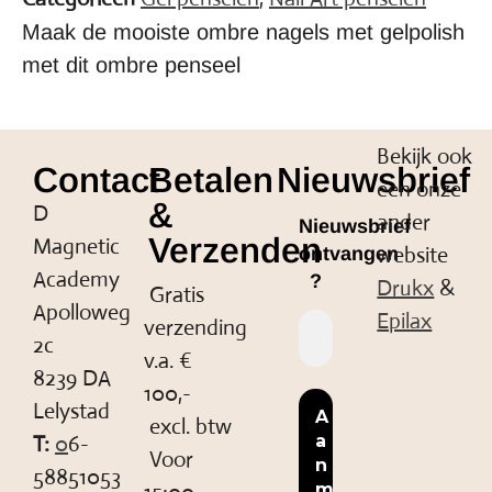
Maak de mooiste ombre nagels met gelpolish
met dit ombre penseel
Bekijk ook
Contact
Betalen
Nieuwsbrief
een onze
&
D
ander
Nieuwsbrief
Verzenden
Magnetic
website
ontvangen
Academy
?
Drukx
&
Gratis
Apolloweg
Epilax
verzending
2c
v.a. €
8239 DA
100,-
Lelystad
excl. btw
T:
0
6-
Voor
58851053