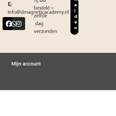
15:00
E:
besteld =
info@dmagneticacademy.nl
zelfde
dag
verzonden
Mijn account