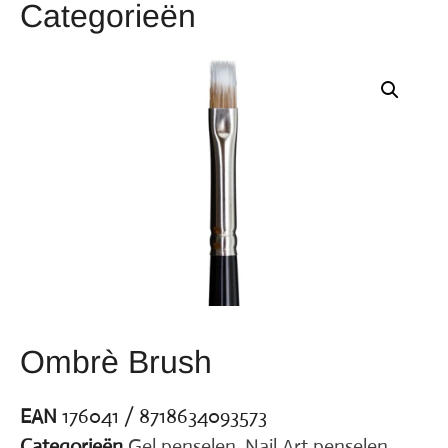
Categorieën
Ombrè Brush
EAN
176041 / 8718634093573
Categorieën
Gel penselen
,
Nail Art penselen