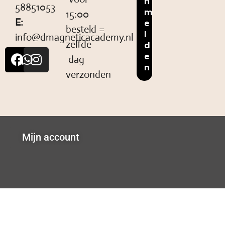
58851053
15:00
E:
besteld =
info@dmagneticacademy.nl
zelfde
dag
verzonden
Mijn account