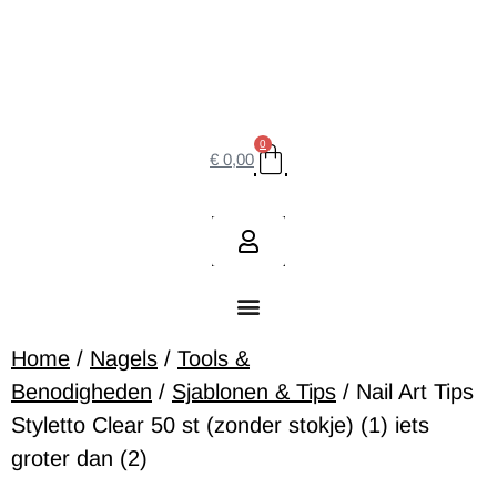
0
€
0,00
Home
/
Nagels
/
Tools &
Benodigheden
/
Sjablonen & Tips
/ Nail Art Tips
Styletto Clear 50 st (zonder stokje) (1) iets
groter dan (2)