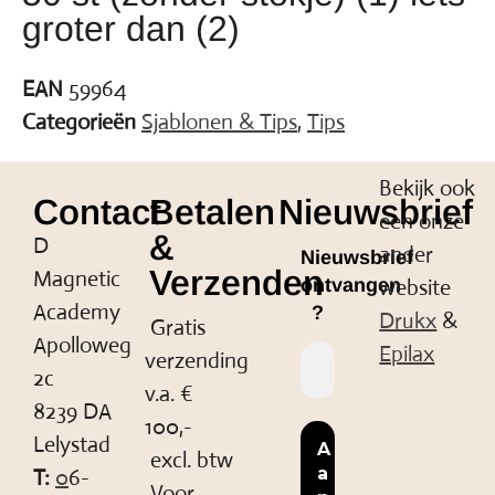
groter dan (2)
EAN
59964
Categorieën
Sjablonen & Tips
,
Tips
Bekijk ook
Contact
Betalen
Nieuwsbrief
een onze
&
D
ander
Nieuwsbrief
Verzenden
Magnetic
website
ontvangen
Academy
?
Drukx
&
Gratis
Apolloweg
Epilax
verzending
2c
v.a. €
8239 DA
100,-
Lelystad
excl. btw
T:
0
6-
Voor