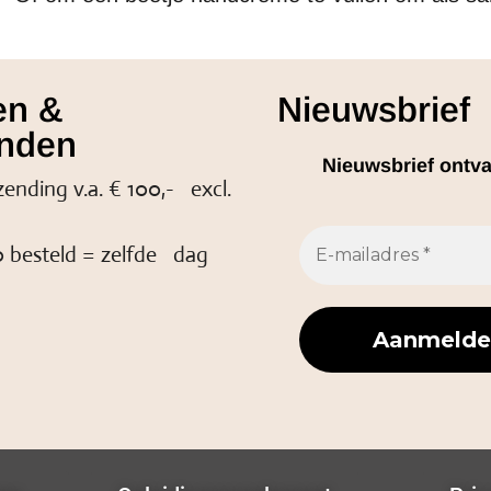
en &
Nieuwsbrief
nden
Nieuwsbrief ontv
zending v.a. € 100,- excl.
 besteld = zelfde dag