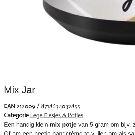
Mix Jar
EAN
212009 / 8718634032855
Categorie
Lege Flesjes & Potjes
Een handig klein
mix potje
van 5 gram om bijv. z
Of om een beetje handcrème te vullen om als sa