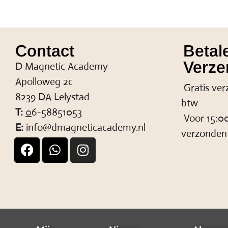
Contact
Betal
Verze
D Magnetic Academy
Apolloweg 2c
Gratis ver
8239 DA Lelystad
btw
T:
0
6-58851053
Voor 15:00
E:
info@dmagneticacademy.nl
verzonden