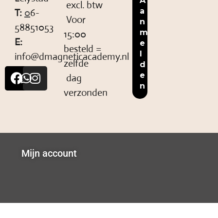
excl. btw
T:
0
6-
Voor
58851053
15:00
E:
besteld =
info@dmagneticacademy.nl
zelfde
dag
verzonden
Mijn account