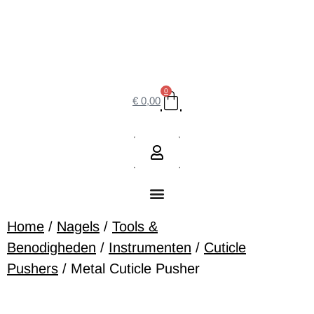
0
€
0,00
Home
/
Nagels
/
Tools &
Benodigheden
/
Instrumenten
/
Cuticle
Pushers
/ Metal Cuticle Pusher