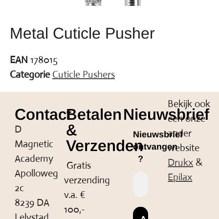
Metal Cuticle Pusher
EAN
178015
Categorie
Cuticle Pushers
Bekijk ook
Contact
Betalen
Nieuwsbrief
een onze
&
D
ander
Nieuwsbrief
Verzenden
Magnetic
website
ontvangen
Academy
?
Drukx
&
Gratis
Apolloweg
Epilax
verzending
2c
v.a. €
8239 DA
100,-
Lelystad