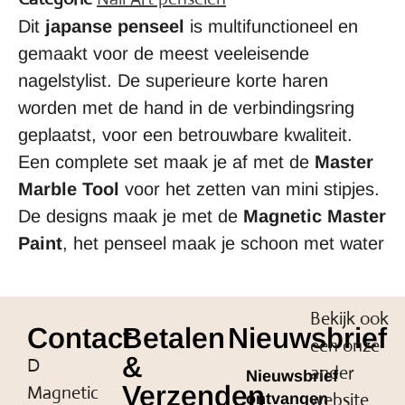
Dit
japanse penseel
is multifunctioneel en
gemaakt voor de meest veeleisende
nagelstylist. De superieure korte haren
worden met de hand in de verbindingsring
geplaatst, voor een betrouwbare kwaliteit.
Een complete set maak je af met de
Master
Marble Tool
voor het zetten van mini stipjes.
De designs maak je met de
Magnetic Master
Paint
, het penseel maak je schoon met water
Bekijk ook
Contact
Betalen
Nieuwsbrief
een onze
&
D
ander
Nieuwsbrief
Verzenden
Magnetic
website
ontvangen