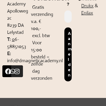
Academy
?
Drukx
&
Gratis
Apolloweg
Epilax
verzending
2c
v.a. €
8239 DA
100,-
Lelystad
excl. btw
T:
0
6-
Voor
58851053
15:00
E:
besteld =
info@dmagneticacademy.nl
zelfde
dag
verzonden