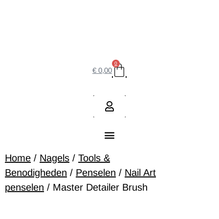
0
€
0,00
Home
/
Nagels
/
Tools &
Benodigheden
/
Penselen
/
Nail Art
penselen
/ Master Detailer Brush