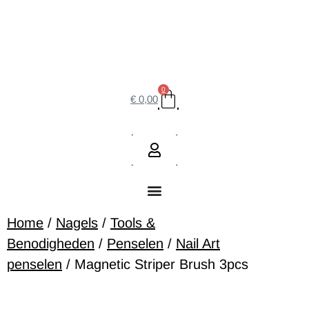
0
€
0,00
Home
/
Nagels
/
Tools &
Benodigheden
/
Penselen
/
Nail Art
penselen
/ Magnetic Striper Brush 3pcs