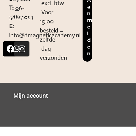
excl. btw
T:
0
6-
Voor
58851053
15:00
E:
besteld =
info@dmagneticacademy.nl
zelfde
dag
verzonden
Mijn account