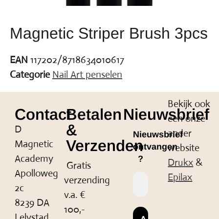
Magnetic Striper Brush 3pcs
EAN
117202/8718634010617
Categorie
Nail Art penselen
Bekijk ook
Contact
Betalen
Nieuwsbrief
een onze
&
D
ander
Nieuwsbrief
Verzenden
Magnetic
website
ontvangen
Academy
?
Drukx
&
Gratis
Apolloweg
Epilax
verzending
2c
v.a. €
8239 DA
100,-
Lelystad