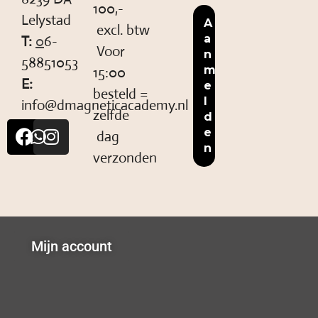
100,-
Lelystad
excl. btw
T:
0
6-
Voor
58851053
15:00
E:
besteld =
info@dmagneticacademy.nl
zelfde
dag
verzonden
Mijn account