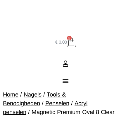
0
€
0,00
Home
/
Nagels
/
Tools &
Benodigheden
/
Penselen
/
Acryl
penselen
/ Magnetic Premium Oval 8 Clear