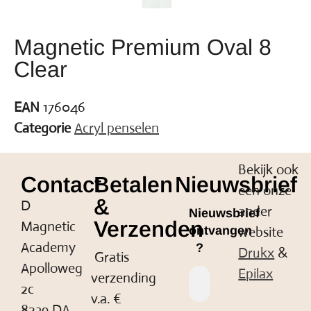
Magnetic Premium Oval 8
Clear
EAN
176046
Categorie
Acryl penselen
Bekijk ook
Contact
Betalen
Nieuwsbrief
een onze
&
D
ander
Nieuwsbrief
Verzenden
Magnetic
website
ontvangen
Academy
?
Drukx
&
Gratis
Apolloweg
Epilax
verzending
2c
v.a. €
8239 DA