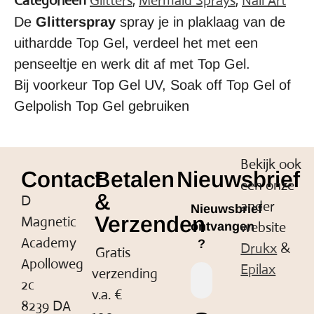
Categorieën
Glitters
,
Mermaid Sprays
,
Nail Art
De
Glitterspray
spray je in plaklaag van de
uithardde Top Gel, verdeel het met een
penseeltje en werk dit af met Top Gel.
Bij voorkeur Top Gel UV, Soak off Top Gel of
Gelpolish Top Gel gebruiken
Bekijk ook
Contact
Betalen
Nieuwsbrief
een onze
&
D
ander
Nieuwsbrief
Verzenden
Magnetic
website
ontvangen
Academy
?
Drukx
&
Gratis
Apolloweg
Epilax
verzending
2c
v.a. €
8239 DA