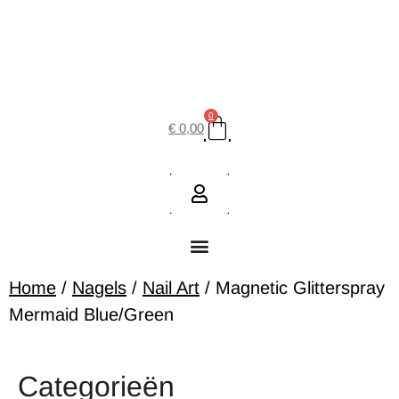
0
€
0,00
Home
/
Nagels
/
Nail Art
/ Magnetic Glitterspray
Mermaid Blue/Green
Categorieën