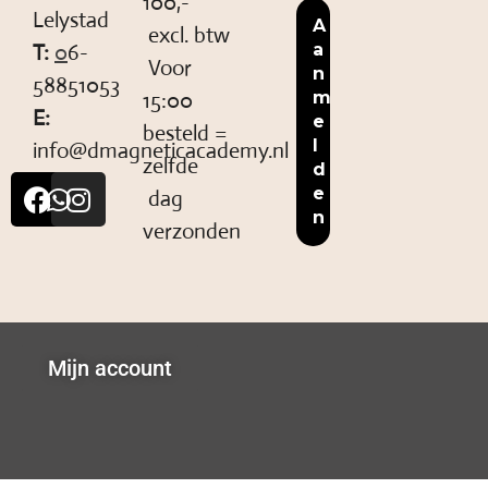
100,-
Lelystad
excl. btw
T:
0
6-
Voor
58851053
15:00
E:
besteld =
info@dmagneticacademy.nl
zelfde
dag
verzonden
Mijn account