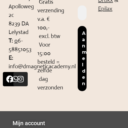
Drukx
&
Gratis
Apolloweg
Epilax
verzending
2c
v.a. €
8239 DA
100,-
Lelystad
excl. btw
T:
0
6-
Voor
58851053
15:00
E:
besteld =
info@dmagneticacademy.nl
zelfde
dag
verzonden
Mijn account