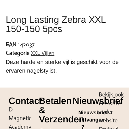
Long Lasting Zebra XXL
150-150 5pcs
EAN
142037
Categorie
XXL Vijlen
Deze harde en sterke vijl is geschikt voor de
ervaren nagelstylist.
Bekijk ook
Contact
Betalen
Nieuwsbrief
een onze
&
D
ander
Nieuwsbrief
Verzenden
Magnetic
website
ontvangen
Academy
?