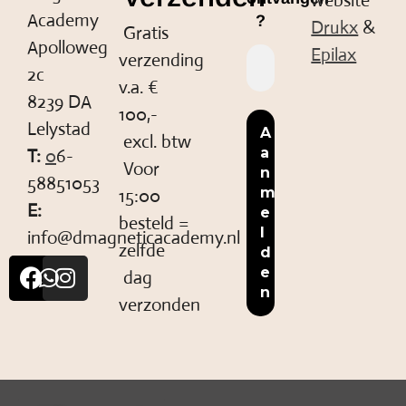
website
Academy
?
Drukx
&
Gratis
Apolloweg
Epilax
verzending
2c
v.a. €
8239 DA
100,-
Lelystad
excl. btw
T:
0
6-
Voor
58851053
15:00
E:
besteld =
info@dmagneticacademy.nl
zelfde
dag
verzonden