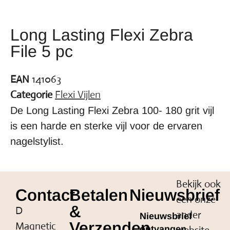
Long Lasting Flexi Zebra
File 5 pc
EAN
141063
Categorie
Flexi Vijlen
De Long Lasting Flexi Zebra 100- 180 grit vijl
is een harde en sterke vijl voor de ervaren
nagelstylist.
Bekijk ook
Contact
Betalen
Nieuwsbrief
een onze
&
D
ander
Nieuwsbrief
Verzenden
Magnetic
ontvangen