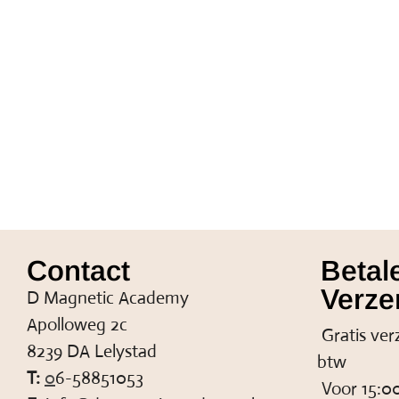
Contact
Betal
Verze
D Magnetic Academy
Apolloweg 2c
Gratis ver
8239 DA Lelystad
btw
T:
0
6-58851053
Voor 15:00