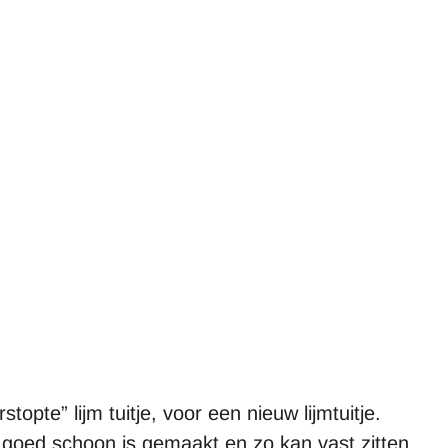
pte” lijm tuitje, voor een nieuw lijmtuitje.
t goed schoon is gemaakt en zo kan vast zitten