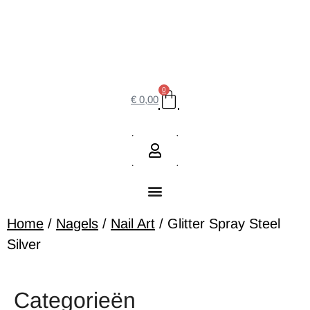
0
€
0,00
Home
/
Nagels
/
Nail Art
/ Glitter Spray Steel
Silver
Categorieën