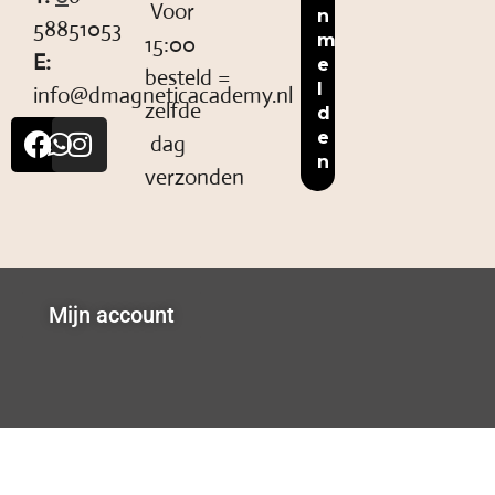
Voor
58851053
15:00
E:
besteld =
info@dmagneticacademy.nl
zelfde
dag
verzonden
Mijn account