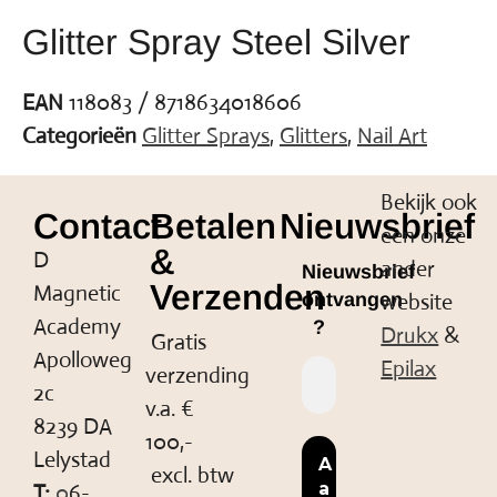
Glitter Spray Steel Silver
EAN
118083 / 8718634018606
Categorieën
Glitter Sprays
,
Glitters
,
Nail Art
Bekijk ook
Contact
Betalen
Nieuwsbrief
een onze
&
D
ander
Nieuwsbrief
Verzenden
Magnetic
website
ontvangen
Academy
?
Drukx
&
Gratis
Apolloweg
Epilax
verzending
2c
v.a. €
8239 DA
100,-
Lelystad
excl. btw
T:
0
6-