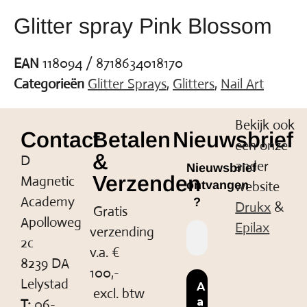
Glitter spray Pink Blossom
EAN
118094 / 8718634018170
Categorieën
Glitter Sprays
,
Glitters
,
Nail Art
Bekijk ook
Contact
Betalen
Nieuwsbrief
een onze
&
D
ander
Nieuwsbrief
Verzenden
Magnetic
website
ontvangen
Academy
?
Drukx
&
Gratis
Apolloweg
Epilax
verzending
2c
v.a. €
8239 DA
100,-
Lelystad
excl. btw
T:
0
6-