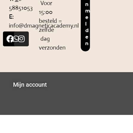
Voor
58851053
15:00
E:
besteld =
info@dmagneticacademy.nl
zelfde
dag
verzonden
Mijn account