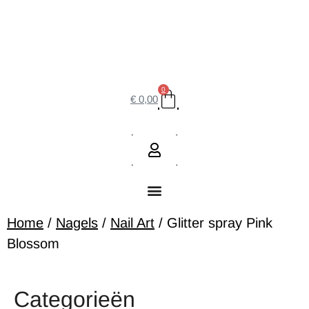
0
€
0,00
Home
/
Nagels
/
Nail Art
/ Glitter spray Pink
Blossom
Categorieën