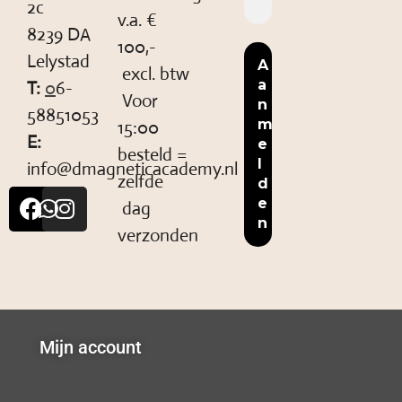
2c
v.a. €
8239 DA
100,-
Lelystad
excl. btw
T:
0
6-
Voor
58851053
15:00
E:
besteld =
info@dmagneticacademy.nl
zelfde
dag
verzonden
Mijn account