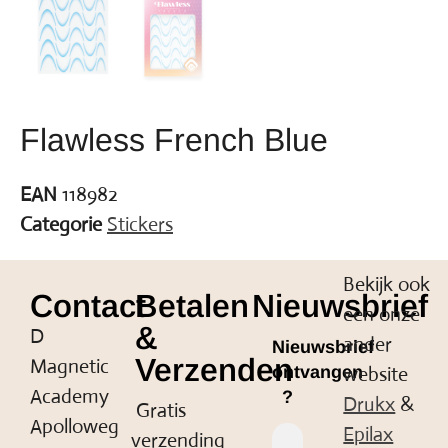
Flawless French Blue
EAN
118982
Categorie
Stickers
Bekijk ook
Contact
Betalen
Nieuwsbrief
een onze
&
D
ander
Nieuwsbrief
Verzenden
Magnetic
website
ontvangen
Academy
?
Drukx
&
Gratis
Apolloweg
Epilax
verzending