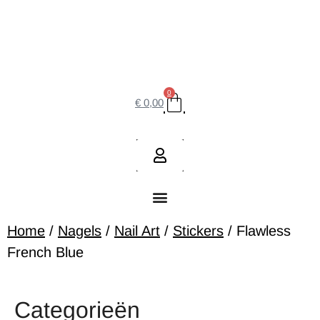
0
€
0,00
Home
/
Nagels
/
Nail Art
/
Stickers
/ Flawless
French Blue
Categorieën